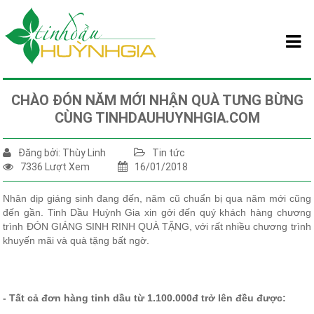
CHÀO ĐÓN NĂM MỚI NHẬN QUÀ TƯNG BỪNG
CÙNG TINHDAUHUYNHGIA.COM
Đăng bởi: Thùy Linh
Tin tức
7336 Lượt Xem
16/01/2018
Nhân dịp giáng sinh đang đến, năm cũ chuẩn bị qua năm mới cũng
đến gần. Tinh Dầu Huỳnh Gia xin gởi đến quý khách hàng chương
trình ĐÓN GIÁNG SINH RINH QUÀ TẶNG, với rất nhiều chương trình
khuyến mãi và quà tặng bất ngờ.
- Tất cả đơn hàng tinh dầu từ 1.100.000đ trở lên đều được: