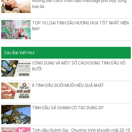
Hướng dẫn cách chọn dầu massage phù hợp từng
loại da
TOP 10 LOẠI TINH DẦU HƯƠNG HOA TỐT NHẤT HIỆN
NAY
Các Bài Viết Hot
CÔNG DỤNG VÀ MỘT SỐ CÁCH DÙNG TINH DẦU VỎ
BƯỞI
8 TINH DẦU ĐUỔI MUỖI HIỆU QUẢ NHẤT
TINH DẦU SẢ CHANH CÓ TÁC DỤNG GÌ?
Tinh dầu Huỳnh Gia - Chương trình khuyến mãi 20-10