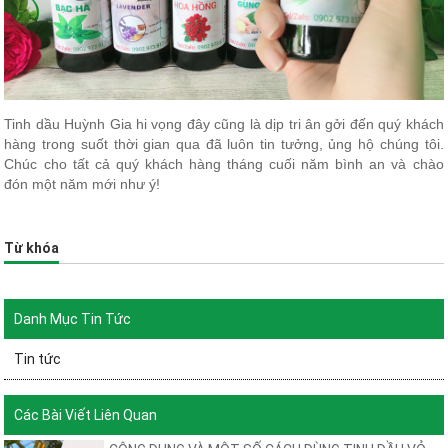
Tinh dầu Huỳnh Gia hi vọng đây cũng là dịp tri ân gởi đến quý khách
hàng trong suốt thời gian qua đã luôn tin tưởng, ủng hộ chúng tôi.
Chúc cho tất cả quý khách hàng tháng cuối năm bình an và chào
đón một năm mới như ý!
Từ khóa
Danh Mục Tin Tức
Tin tức
Các Bài Viết Liên Quan