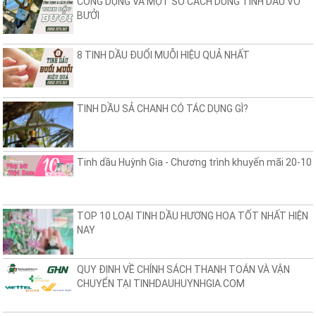
CÔNG DỤNG VÀ MỘT SỐ CÁCH DÙNG TINH DẦU VỎ
BƯỞI
8 TINH DẦU ĐUỔI MUỖI HIỆU QUẢ NHẤT
TINH DẦU SẢ CHANH CÓ TÁC DỤNG GÌ?
Tinh dầu Huỳnh Gia - Chương trình khuyến mãi 20-10
TOP 10 LOẠI TINH DẦU HƯƠNG HOA TỐT NHẤT HIỆN
NAY
QUY ĐỊNH VỀ CHÍNH SÁCH THANH TOÁN VÀ VẬN
CHUYỂN TẠI TINHDAUHUYNHGIA.COM