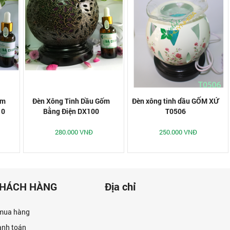
ốm
Đèn Xông Tinh Dầu Gốm
Đèn xông tinh dầu GỐM XỨ
10
Bằng Điện DX100
T0506
280.000 VNĐ
250.000 VNĐ
KHÁCH HÀNG
Địa chỉ
mua hàng
anh toán