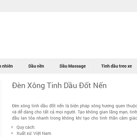
n nhiên
Dầu nền
Dầu Massage
Tinh dầu treo xe
Đèn Xông Tinh Dầu Đốt Nến
Đèn xông tinh dầu đốt nến là biện pháp xông hương quen thuộ
và dễ dàng cho tất cả mọi người. Tạo không gian lãng mạn, tin
dầu lan tỏa nhanh trong không khí tạo cho tinh thần cảm giá
phần chấn, thư giãn hơn.
Quy cách:
Xuất xứ: Việt Nam