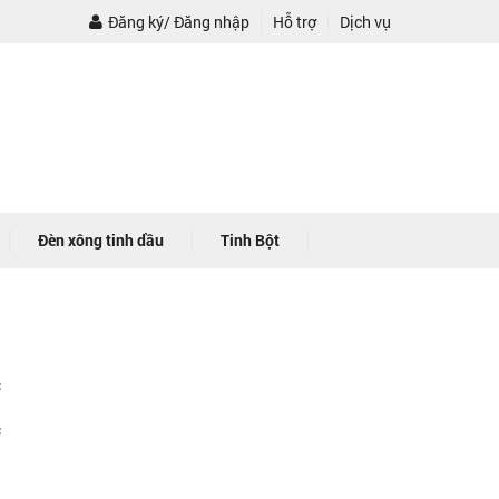
Đăng ký/ Đăng nhập
Hỗ trợ
Dịch vụ
Đèn xông tinh dầu
Tinh Bột
c
h
c